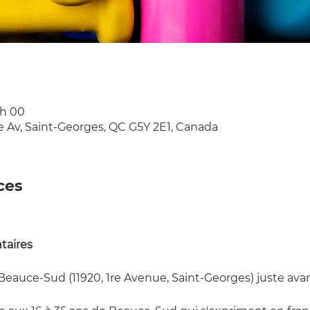
 h 00
e Av, Saint-Georges, QC G5Y 2E1, Canada
ces
aires 
auce-Sud (11920, 1re Avenue, Saint-Georges) juste avant l