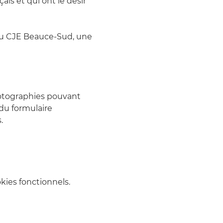
is et qui ont le désir 
du CJE Beauce-Sud, une 
photographies pouvant 
du formulaire 
.
ies fonctionnels.