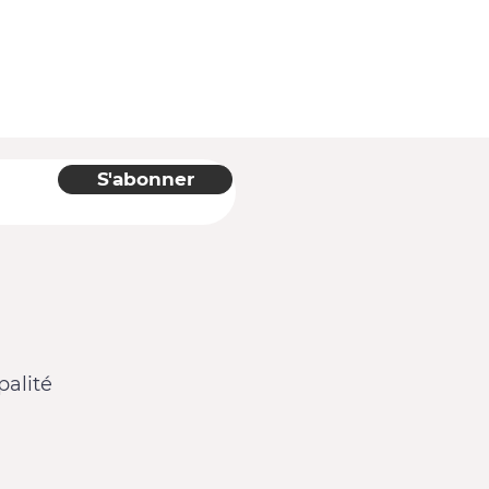
S'abonner
alité