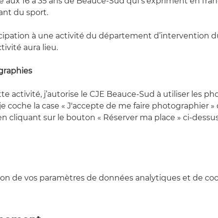
e aux 16 à 35 ans de Beauce-Sud qui s'expriment en frança
sant du sport.
cipation à une activité du département d’intervention 
tivité aura lieu.
graphies
te activité, j’autorise le CJE Beauce-Sud à utiliser les 
 je coche la case « J'accepte de me faire photographier » 
en cliquant sur le bouton « Réserver ma place » ci-dessus
on de vos paramètres de données analytiques et de cook