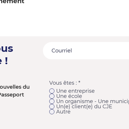
énement
ous
 !
Vous êtes :
*
ouvelles du
Une entreprise
Passeport
Une école
Un organisme - Une municip
Un(e) client(e) du CJE
Autre