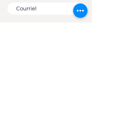
Vous êtes :
*
Une entreprise
Une école
Un organisme - Une
municipalité
Un(e) client(e) du CJE
Autre
S'abonner