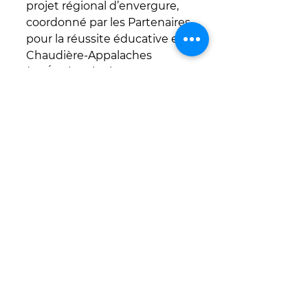
projet régional d’envergure, 
coordonné par les Partenaires 
pour la réussite éducative en 
Chaudière-Appalaches 
(PRÉCA), qui mise sur 
l’importance d’une bonne 
conciliation études-travail, qui 
valorise la réussite éducative et 
qui renforce la motivation et la 
persévérance scolaire.
Visant autant les jeunes et les 
parents que les employeur(-
euse)s de la région, celui-ci est 
supporté par le comité 
stratégique en réussite 
éducative de Beauce-Sartigan 
et par de nombreux 
partenaires provenant des 