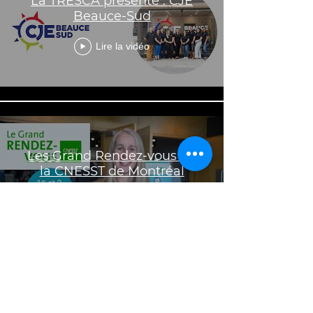
La TRÉSCA présente : CJE
Beauce-Sud
Lire la vidéo
Les Grand Rendez-vous de
la CNESST de Montréal
Lire la vidéo
Ensemble, nous sommes le