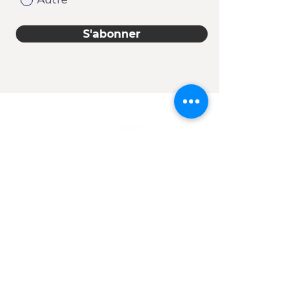
S'abonner
11920, 1re Avenue
Saint-Georges (Québec) G5Y 2E1
Téléphone :
418 228-9610
Télécopieur : 418 227-9007
Courriel :
cje@cjebeauce-sud.com
Heures d'ouverture