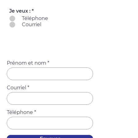
O
Je veux :
*
b
Téléphone
l
Courriel
i
g
a
Informations générales
t
obligatoires
o
i
r
e
Prénom et nom
Courriel
Téléphone