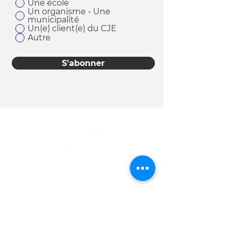
Une école
Un organisme - Une
municipalité
Un(e) client(e) du CJE
Autre
S'abonner
11920, 1re Avenue
Saint-Georges (Québec) G5Y 2E1
Téléphone :
418 228-9610