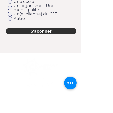
Une école
Un organisme - Une
municipalité
Un(e) client(e) du CJE
Autre
S'abonner
11920, 1re Avenue
Saint-Georges (Québec) G5Y 2E1
Téléphone :
418 228-9610