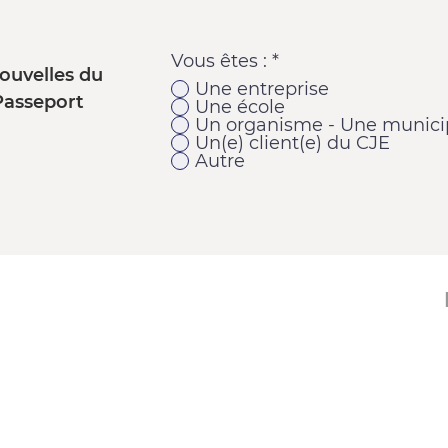
Vous êtes :
*
ouvelles du
Une entreprise
Passeport
Une école
Un organisme - Une municip
Un(e) client(e) du CJE
Autre
11920, 1re Avenue
Saint-Georges (Québec) G5Y 2E1
Téléphone : 418 228-9610
Télécopieur : 418 227-9007
Courriel :
cje@cjebeauce-sud.com