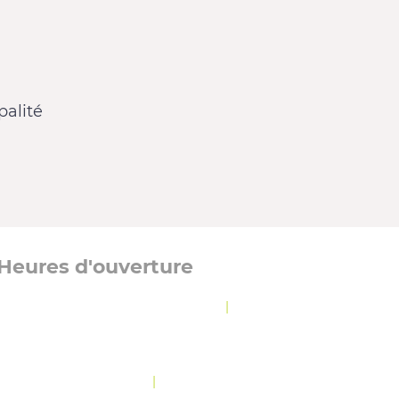
alité
Heures d'ouverture
Lundi, mardi et jeudi :
8 h 30 à 12 h
|
13 h à
16 h 30
Mercredi :
8 h 30 à 19 h 30
Vendredi :
10 h 30 à 12 h
|
13 h à 16 h 30