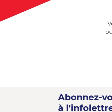
V
ou
Abonnez-v
à l'infolettre