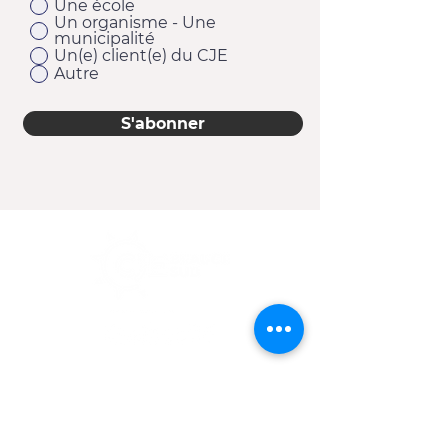
Une école
Un organisme - Une
municipalité
Un(e) client(e) du CJE
Autre
S'abonner
11920, 1re Avenue
Saint-Georges (Québec) G5Y 2E1
Téléphone :
418 228-9610