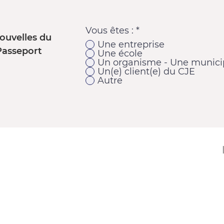
Vous êtes :
*
ouvelles du
Une entreprise
Passeport
Une école
Un organisme - Une municip
Un(e) client(e) du CJE
Autre
11920, 1re Avenue
Saint-Georges (Québec) G5Y 2E1
Téléphone : 418 228-9610
Télécopieur : 418 227-9007
Courriel :
cje@cjebeauce-sud.com