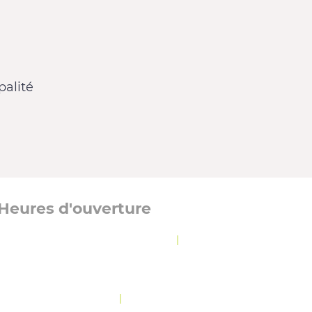
alité
Heures d'ouverture
Lundi, mardi et jeudi :
8 h 30 à 12 h
|
13 h à
16 h 30
Mercredi :
8 h 30 à 19 h 30
Vendredi :
10 h 30 à 12 h
|
13 h à 16 h 30