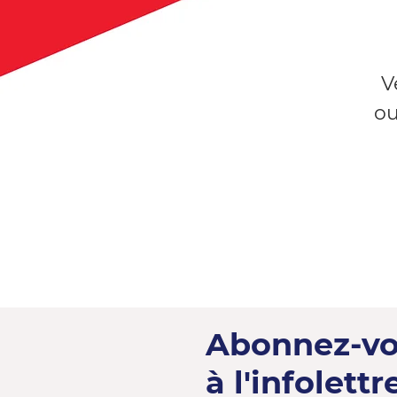
V
ou
Abonnez-v
à l'infolettre