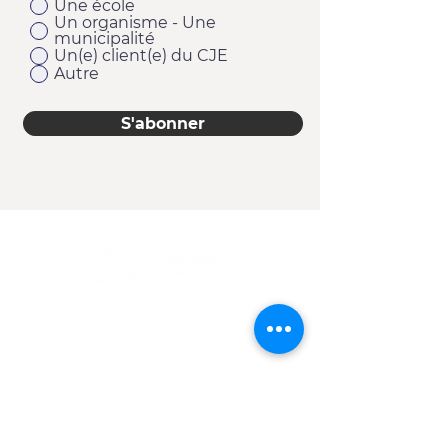
Une école
Un organisme - Une
municipalité
Un(e) client(e) du CJE
Autre
S'abonner
11920, 1re Avenue
Saint-Georges (Québec) G5Y 2E1
Téléphone :
418 228-9610