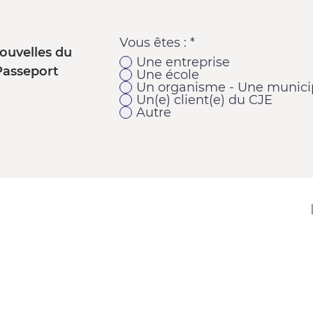
Vous êtes :
*
ouvelles du
Une entreprise
Passeport
Une école
Un organisme - Une municip
Un(e) client(e) du CJE
Autre
11920, 1re Avenue
Saint-Georges (Québec) G5Y 2E1
Téléphone : 418 228-9610
Télécopieur : 418 227-9007
Courriel :
cje@cjebeauce-sud.com