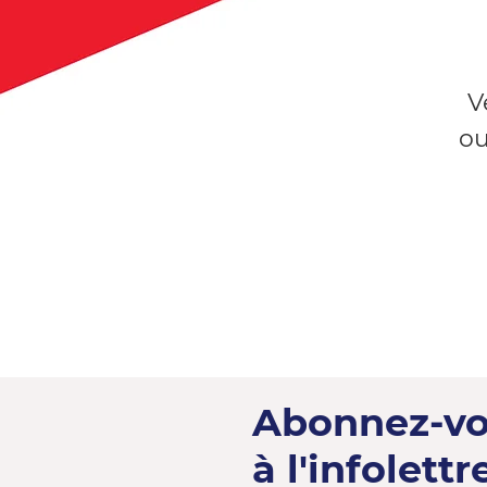
V
ou
Abonnez-v
à l'infolettre