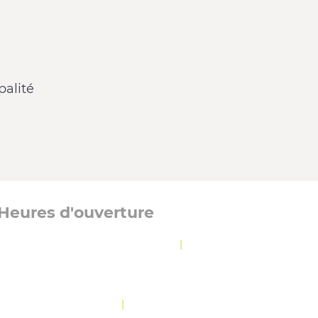
alité
Heures d'ouverture
Lundi, mardi et jeudi :
8 h 30 à 12 h
|
13 h à
16 h 30
Mercredi :
8 h 30 à 19 h 30
Vendredi :
10 h 30 à 12 h
|
13 h à 16 h 30