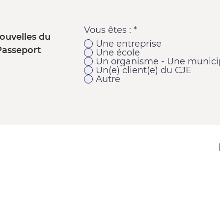
Vous êtes :
*
ouvelles du
Une entreprise
Passeport
Une école
Un organisme - Une municip
Un(e) client(e) du CJE
Autre
11920, 1re Avenue
Saint-Georges (Québec) G5Y 2E1
Téléphone : 418 228-9610
Télécopieur : 418 227-9007
Courriel :
cje@cjebeauce-sud.com