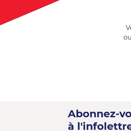
V
ou
Abonnez-v
à l'infolettre