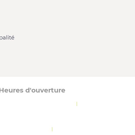
alité
Heures d'ouverture
Lundi, mardi et jeudi :
8 h 30 à 12 h
|
13 h à
16 h 30
Mercredi :
8 h 30 à 19 h 30
Vendredi :
10 h 30 à 12 h
|
13 h à 16 h 30