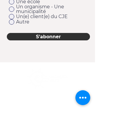
Une école
Un organisme - Une
municipalité
Un(e) client(e) du CJE
Autre
S'abonner
11920, 1re Avenue
Saint-Georges (Québec) G5Y 2E1
Téléphone :
418 228-9610