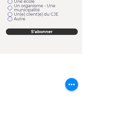
Une école
Un organisme - Une
municipalité
Un(e) client(e) du CJE
Autre
S'abonner
11920, 1re Avenue
Saint-Georges (Québec) G5Y 2E1
Téléphone :
418 228-9610