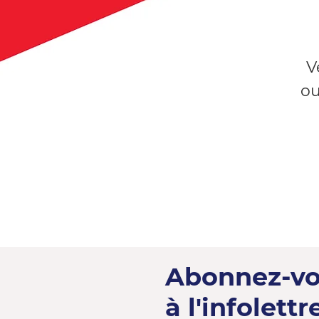
V
ou
Abonnez-v
à l'infolettre