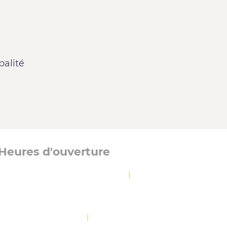
alité
Heures d'ouverture
Lundi, mardi et jeudi :
8 h 30 à 12 h
|
13 h à
16 h 30
Mercredi :
8 h 30 à 19 h 30
Vendredi :
10 h 30 à 12 h
|
13 h à 16 h 30