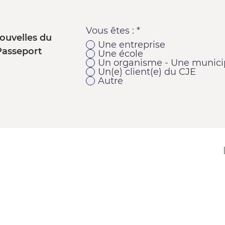
Vous êtes :
*
ouvelles du
Une entreprise
Passeport
Une école
Un organisme - Une municip
Un(e) client(e) du CJE
Autre
11920, 1re Avenue
Saint-Georges (Québec) G5Y 2E1
Téléphone : 418 228-9610
Télécopieur : 418 227-9007
Courriel :
cje@cjebeauce-sud.com