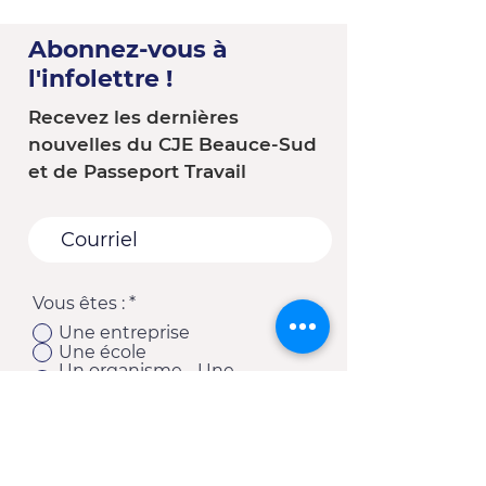
Abonnez-vous à
l'infolettre !
Recevez les dernières
nouvelles du CJE Beauce-Sud
et de Passeport Travail
Vous êtes :
*
Une entreprise
Une école
Un organisme - Une
municipalité
Un(e) client(e) du CJE
Autre
S'abonner