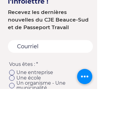
l'infolettre !
Recevez les dernières
nouvelles du CJE Beauce-Sud
et de Passeport Travail
Vous êtes :
*
Une entreprise
Une école
Un organisme - Une
municipalité
Un(e) client(e) du CJE
Autre
S'abonner