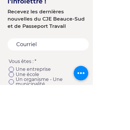
l'infolettre !
Recevez les dernières
nouvelles du CJE Beauce-Sud
et de Passeport Travail
Vous êtes :
*
Une entreprise
Une école
Un organisme - Une
municipalité
Un(e) client(e) du CJE
Autre
S'abonner