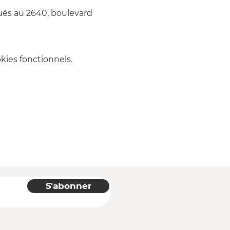
ués au 2640, boulevard 
ies fonctionnels.
S'abonner