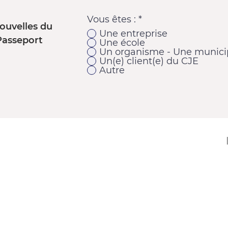
Vous êtes :
*
ouvelles du
Une entreprise
Passeport
Une école
Un organisme - Une municip
Un(e) client(e) du CJE
Autre
11920, 1re Avenue
Saint-Georges (Québec) G5Y 2E1
Téléphone : 418 228-9610
Télécopieur : 418 227-9007
Courriel :
cje@cjebeauce-sud.com