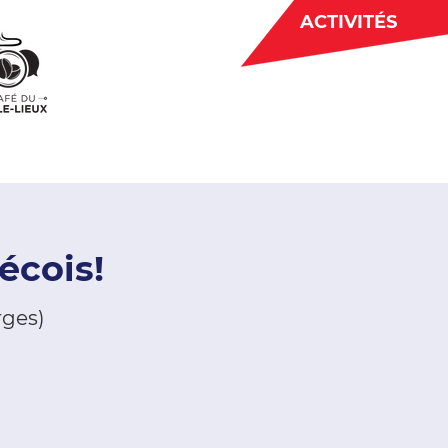
ACTIVITÉS
BÉNÉVOLAT
 CJE
ACTUALITÉS
écois!
rges)