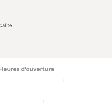
alité
Heures d'ouverture
Lundi, mardi et jeudi :
8 h 30 à 12 h
|
13 h à
16 h 30
Mercredi :
8 h 30 à 19 h 30
Vendredi :
10 h 30 à 12 h
|
13 h à 16 h 30