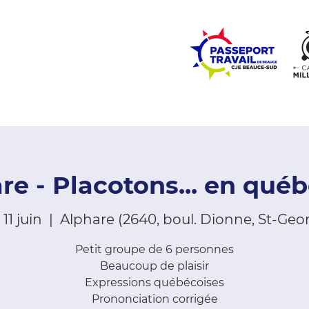
ZONE ÉCOLES
ZONE COMMUNAUTÉ
EMPLOI
LE
re - Placotons... en québ
11 juin
  |  
Alphare (2640, boul. Dionne, St-Geo
Petit groupe de 6 personnes
Beaucoup de plaisir
Expressions québécoises
Prononciation corrigée