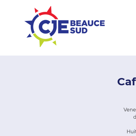
ZONE ENTREPRISES
Caf
Venez
d
Hui