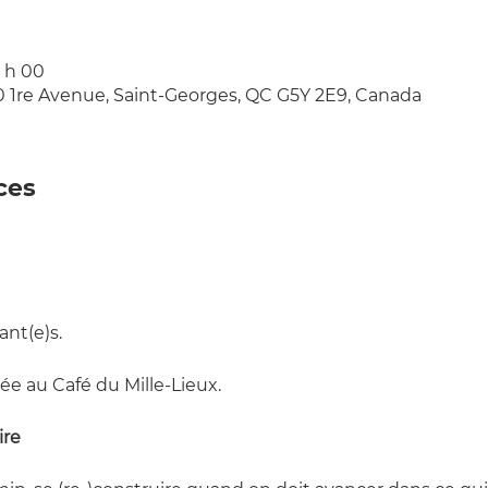
5 h 00
10 1re Avenue, Saint-Georges, QC G5Y 2E9, Canada
ces
nt(e)s.
ée au Café du Mille-Lieux.
ire