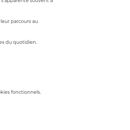
 s’apparente souvent à 
leur parcours au 
les du quotidien.
ies fonctionnels.