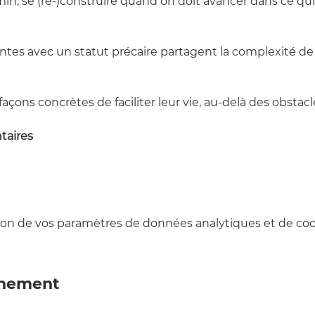
, se (re-)construire quand on doit avancer dans ce qui
es avec un statut précaire partagent la complexité de 
 façons concrètes de faciliter leur vie, au-delà des obstac
taires
on de vos paramètres de données analytiques et de cook
énement