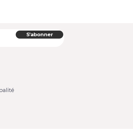
S'abonner
alité