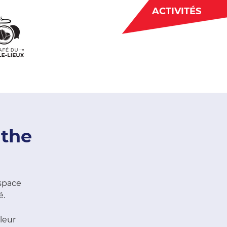
ACTIVITÉS
BÉNÉVOLAT
 CJE
ACTUALITÉS
nthe
espace
é.
leur