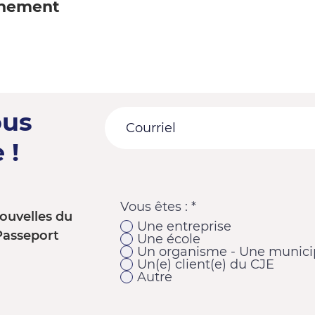
énement
ous
 !
Vous êtes :
*
ouvelles du
Une entreprise
Passeport
Une école
Un organisme - Une municip
Un(e) client(e) du CJE
Autre