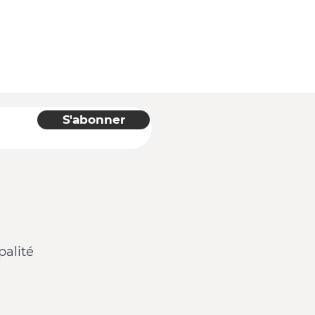
S'abonner
alité