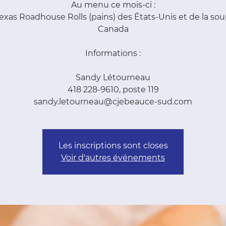
Au menu ce mois-ci :
exas Roadhouse Rolls (pains) des États-Unis et de la so
Canada
Informations :
Sandy Létourneau
418 228-9610, poste 119
sandy.letourneau@cjebeauce-sud.com
Les inscriptions sont closes
Voir d'autres événements