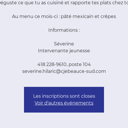
éguste ce que tu as cuisiné et rapporte tes plats chez to
Au menu ce mois-ci : pâté mexicain et crêpes
Informations :
Séverine
Intervenante jeunesse
418 228-9610, poste 104
severine.hilaric@cjebeauce-sud.com
Les inscriptions sont closes
Voir d'autres événements