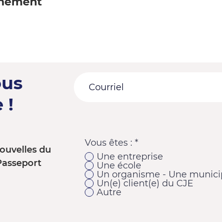
énement
ous
 !
Vous êtes :
*
ouvelles du
Une entreprise
Passeport
Une école
Un organisme - Une municip
Un(e) client(e) du CJE
Autre