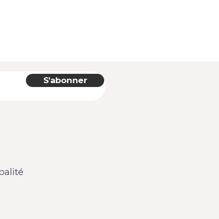
S'abonner
alité