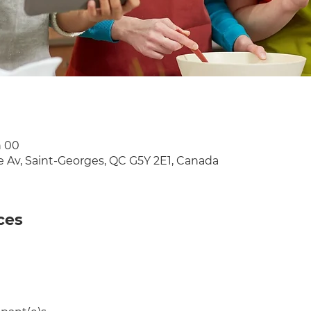
h 00
e Av, Saint-Georges, QC G5Y 2E1, Canada
ces