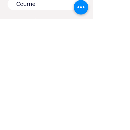
Vous êtes :
*
Une entreprise
Une école
Un organisme - Une
municipalité
Un(e) client(e) du CJE
Autre
S'abonner