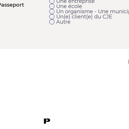
Une entreprise
Passeport
Une école
Un organisme - Une municip
Un(e) client(e) du CJE
Autre
11920, 1re Avenue
Saint-Georges (Québec) G5Y 2E1
Téléphone : 418 228-9610
Télécopieur : 418 227-9007
Courriel :
cje@cjebeauce-sud.com
P