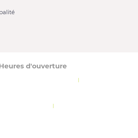
alité
Heures d'ouverture
Lundi, mardi et jeudi :
8 h 30 à 12 h
|
13 h à
16 h 30
Mercredi :
8 h 30 à 19 h 30
Vendredi :
10 h 30 à 12 h
|
13 h à 16 h 30
OLITIQUE DE CONFIDENTIALITÉ