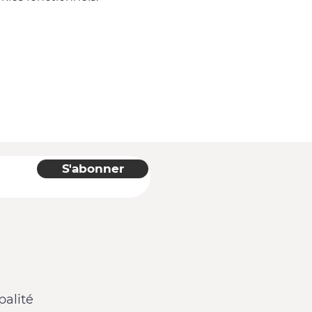
S'abonner
alité