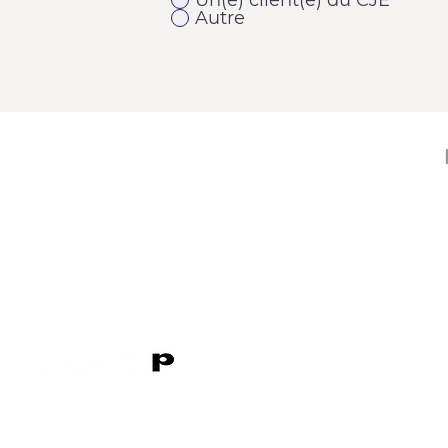
Un(e) client(e) du CJE
Autre
11920, 1re Avenue
Saint-Georges (Québec) G5Y 2E1
Téléphone : 418 228-9610
Télécopieur : 418 227-9007
Courriel :
cje@cjebeauce-sud.com
P