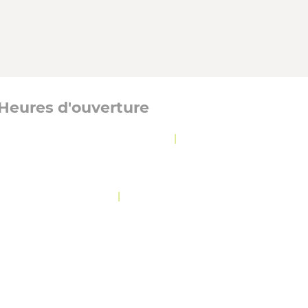
Heures d'ouverture
Lundi, mardi et jeudi :
8 h 30 à 12 h
|
13 h à
16 h 30
Mercredi :
8 h 30 à 19 h 30
Vendredi :
10 h 30 à 12 h
|
13 h à 16 h 30
OLITIQUE DE CONFIDENTIALITÉ