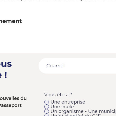
énement
ous
 !
Vous êtes :
*
ouvelles du
Une entreprise
Passeport
Une école
Un organisme - Une municip