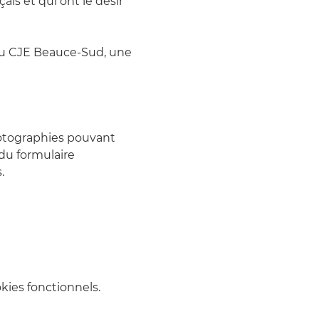
is et qui ont le désir 
du CJE Beauce-Sud, une 
photographies pouvant 
du formulaire 
.
ies fonctionnels.