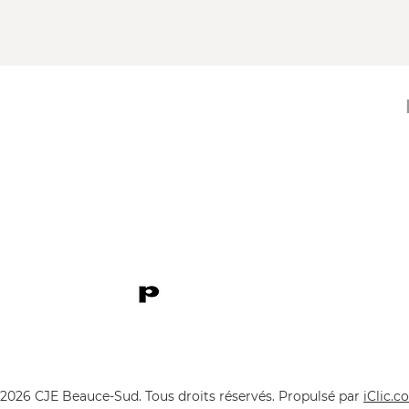
11920, 1re Avenue
Saint-Georges (Québec) G5Y 2E1
Téléphone : 418 228-9610
Télécopieur : 418 227-9007
Courriel :
cje@cjebeauce-sud.com
P
2026 CJE Beauce-Sud. Tous droits réservés.
Propulsé par
iClic.