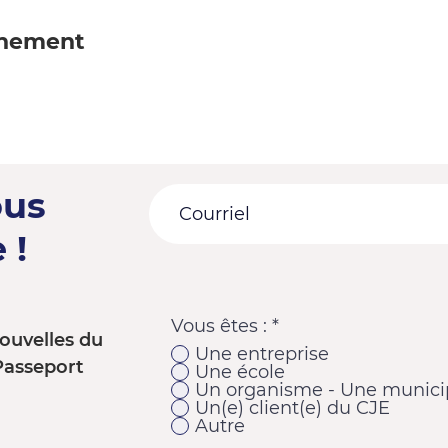
énement
ous
 !
Vous êtes :
*
ouvelles du
Une entreprise
Passeport
Une école
Un organisme - Une municip
Un(e) client(e) du CJE
Autre