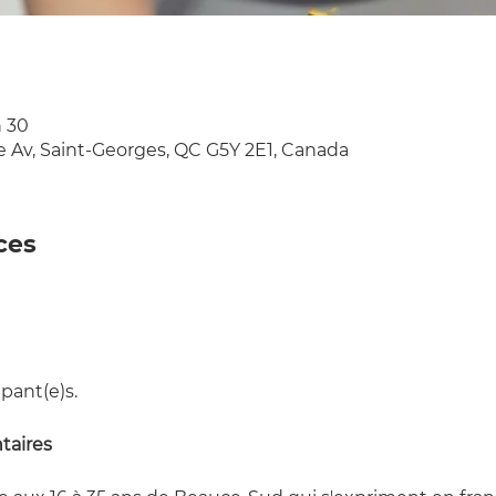
h 30
e Av, Saint-Georges, QC G5Y 2E1, Canada
ces
pant(e)s.
taires