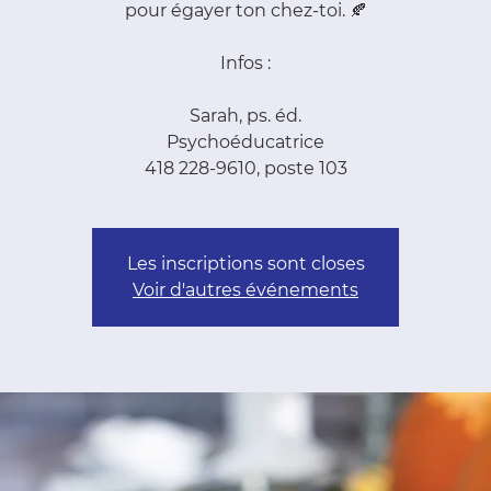
pour égayer ton chez-toi. 🍂
Infos :
Sarah, ps. éd.
Psychoéducatrice
418 228-9610, poste 103
Les inscriptions sont closes
Voir d'autres événements