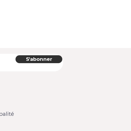
S'abonner
alité