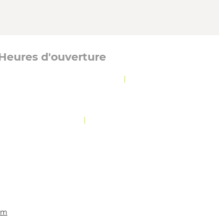
Heures d'ouverture
Lundi, mardi et jeudi :
8 h 30 à 12 h
|
13 h à
16 h 30
Mercredi :
8 h 30 à 19 h 30
Vendredi :
10 h 30 à 12 h
|
13 h à 16 h 30
OLITIQUE DE CONFIDENTIALITÉ
com