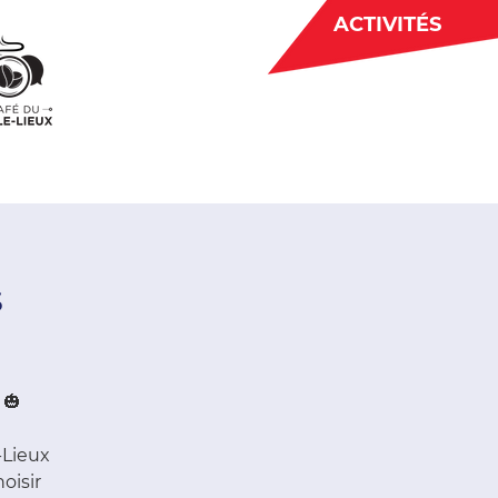
ACTIVITÉS
BÉNÉVOLAT
 CJE
ACTUALITÉS
s
 🎃
-Lieux
oisir