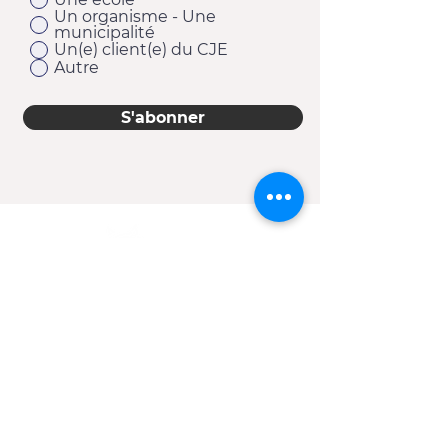
Un organisme - Une
municipalité
Un(e) client(e) du CJE
Autre
S'abonner
11920, 1re Avenue
Saint-Georges (Québec) G5Y 2E1
Téléphone :
418 228-9610