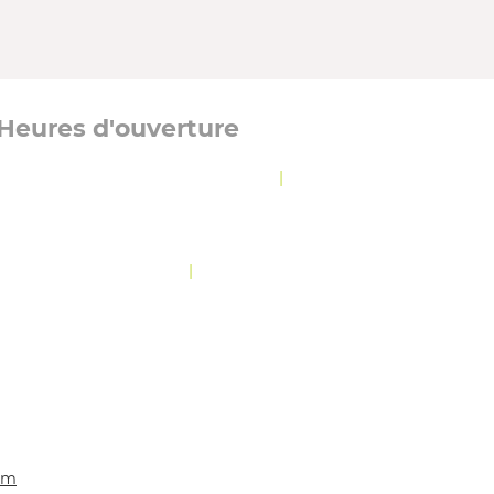
Heures d'ouverture
Lundi, mardi et jeudi :
8 h 30 à 12 h
|
13 h à
16 h 30
Mercredi :
8 h 30 à 19 h 30
Vendredi :
10 h 30 à 12 h
|
13 h à 16 h 30
OLITIQUE DE CONFIDENTIALITÉ
com