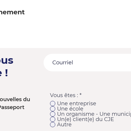
énement
ous
 !
Vous êtes :
*
ouvelles du
Une entreprise
Passeport
Une école
Un organisme - Une municip
Un(e) client(e) du CJE
Autre