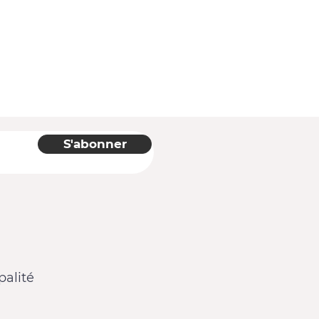
S'abonner
alité