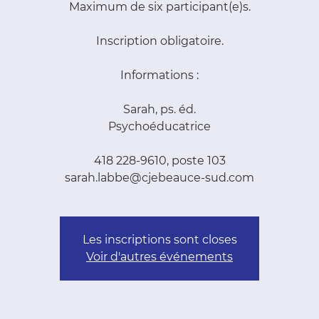
Maximum de six participant(e)s.
Inscription obligatoire.
Informations :
Sarah, ps. éd.
Psychoéducatrice
418 228-9610, poste 103
sarah.labbe@cjebeauce-sud.com
Les inscriptions sont closes
Voir d'autres événements