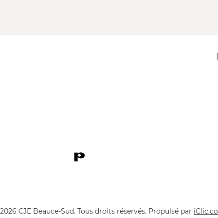
11920, 1re Avenue
Saint-Georges (Québec) G5Y 2E1
Téléphone : 418 228-9610
Télécopieur : 418 227-9007
Courriel :
cje@cjebeauce-sud.com
P
2026 CJE Beauce-Sud. Tous droits réservés.
Propulsé par
iClic.