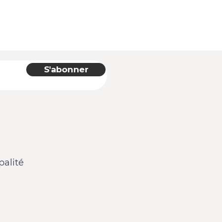
S'abonner
alité