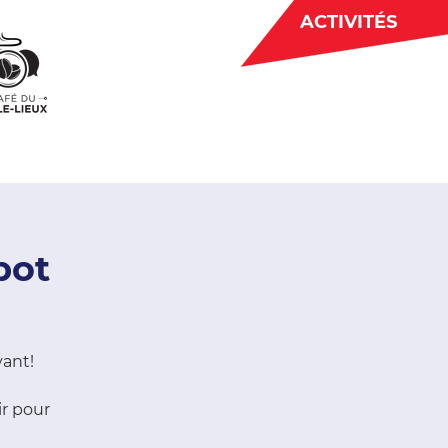
ACTIVITÉS
BÉNÉVOLAT
 CJE
ACTUALITÉS
pot
vant!
ir pour