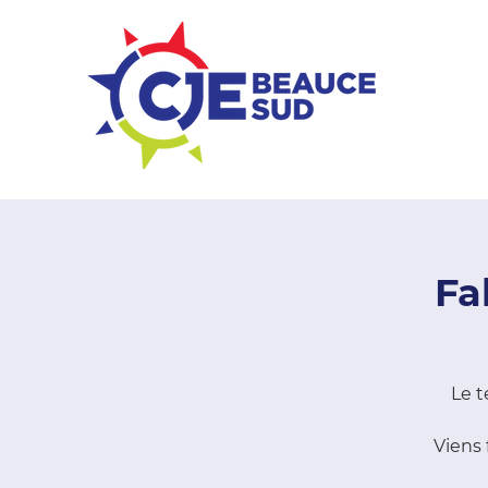
ZONE ENTREPRISES
Fa
Le t
Viens 