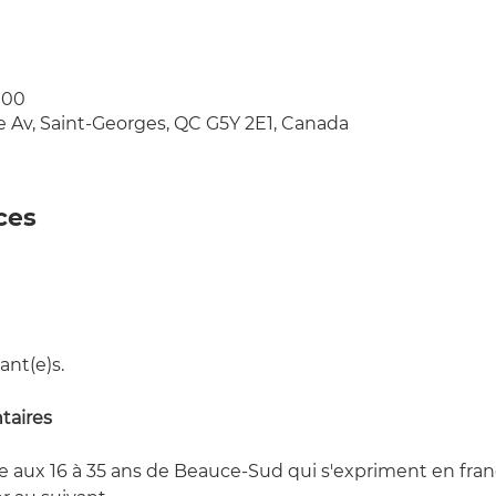
h 00
e Av, Saint-Georges, QC G5Y 2E1, Canada
ces
nt(e)s.  
taires
e aux 16 à 35 ans de Beauce-Sud qui s'expriment en frança