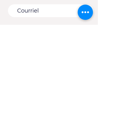
Vous êtes :
*
Une entreprise
Une école
Un organisme - Une
municipalité
Un(e) client(e) du CJE
Autre
S'abonner