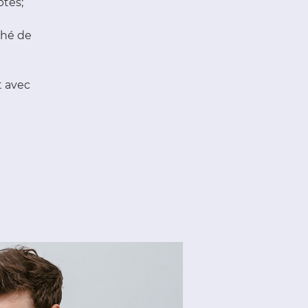
ptés;
ché de
t avec