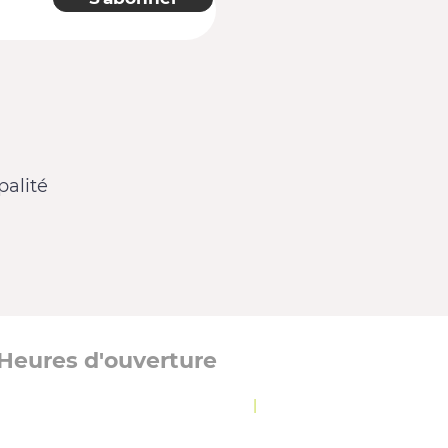
alité
Heures d'ouverture
Lundi, mardi et jeudi :
8 h 30 à 12 h
|
13 h à
16 h 30