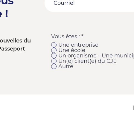
ous
 !
Vous êtes :
*
ouvelles du
Une entreprise
Passeport
Une école
Un organisme - Une municip
Un(e) client(e) du CJE
Autre
11920, 1re Avenue
Saint-Georges (Québec) G5Y 2E1
Téléphone : 418 228-9610
Télécopieur : 418 227-9007