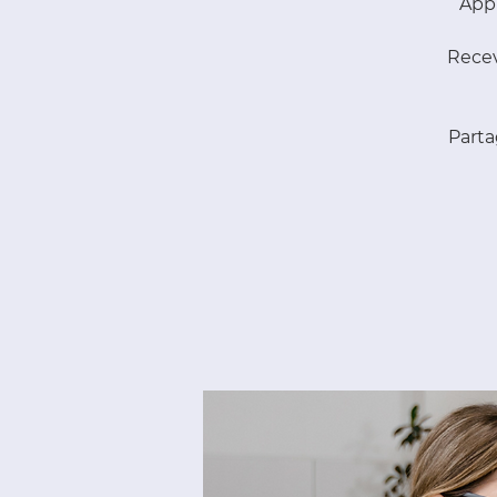
Appr
Recev
Parta