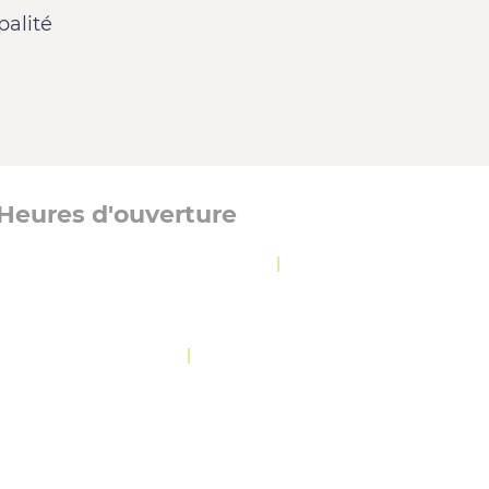
alité
Heures d'ouverture
Lundi, mardi et jeudi :
8 h 30 à 12 h
|
13 h à
16 h 30
Mercredi :
8 h 30 à 19 h 30
Vendredi :
10 h 30 à 12 h
|
13 h à 16 h 30
OLITIQUE DE CONFIDENTIALITÉ