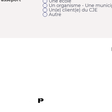
Une école
Un organisme - Une municip
Un(e) client(e) du CJE
Autre
11920, 1re Avenue
Saint-Georges (Québec) G5Y 2E1
Téléphone : 418 228-9610
Télécopieur : 418 227-9007
Courriel :
cje@cjebeauce-sud.com
P