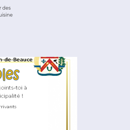
r des
uisine