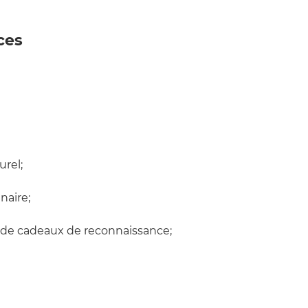
ces
urel;
naire;
se de cadeaux de reconnaissance;