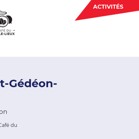
ACTIVITÉS
BÉNÉVOLAT
 CJE
ACTUALITÉS
t-Gédéon-
éon
Café du