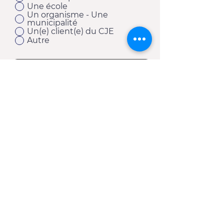
Une école
Un organisme - Une
municipalité
Un(e) client(e) du CJE
Autre
S'abonner
11920, 1re Avenue
Saint-Georges (Québec) G5Y 2E1