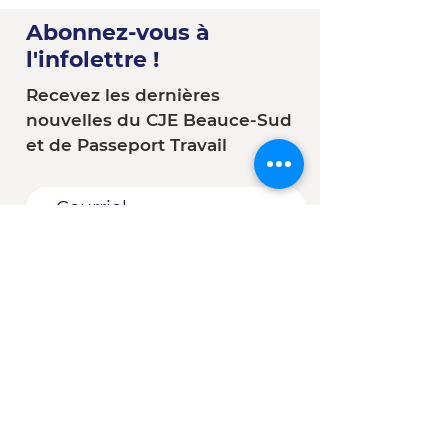
Abonnez-vous à
l'infolettre !
Recevez les dernières
nouvelles du CJE Beauce-Sud
et de Passeport Travail
Vous êtes :
*
Une entreprise
Une école
Un organisme - Une
municipalité
Un(e) client(e) du CJE
Autre
S'abonner