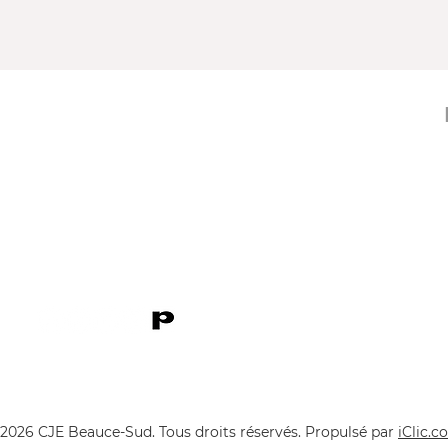
11920, 1re Avenue
Saint-Georges (Québec) G5Y 2E1
Téléphone : 418 228-9610
Télécopieur : 418 227-9007
Courriel :
cje@cjebeauce-sud.com
P
2026 CJE Beauce-Sud. Tous droits réservés.
Propulsé par
iClic.