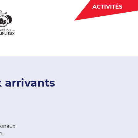
ACTIVITÉS
BÉNÉVOLAT
 CJE
ACTUALITÉS
 arrivants
tionaux
n.