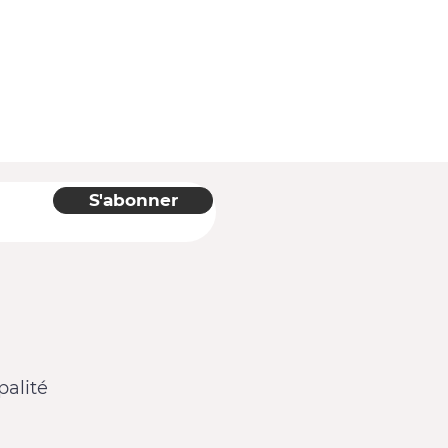
S'abonner
alité