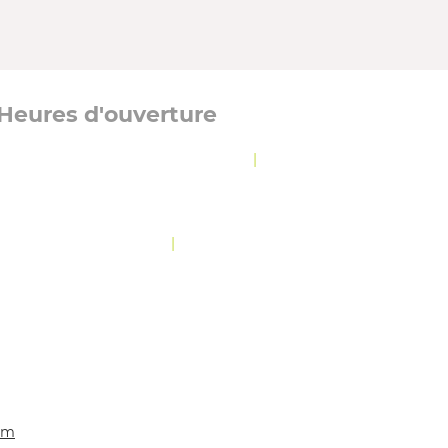
Heures d'ouverture
Lundi, mardi et jeudi :
8 h 30 à 12 h
|
13 h à
16 h 30
Mercredi :
8 h 30 à 19 h 30
Vendredi :
10 h 30 à 12 h
|
13 h à 16 h 30
OLITIQUE DE CONFIDENTIALITÉ
com