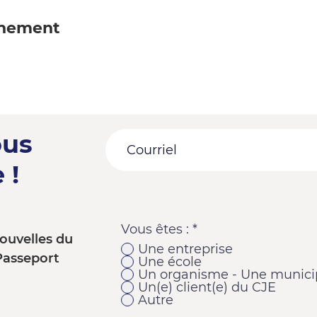
énement
ous
 !
Vous êtes :
*
ouvelles du
Une entreprise
Passeport
Une école
Un organisme - Une municip
Un(e) client(e) du CJE
Autre