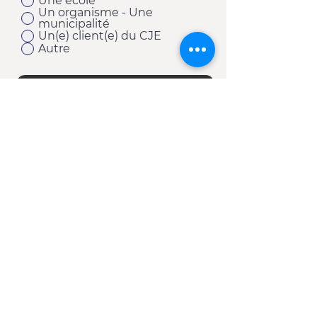
Une école
Un organisme - Une
municipalité
Un(e) client(e) du CJE
Autre
S'abonner
11920, 1re Avenue
Saint-Georges (Québec) G5Y 2E1
Téléphone :
418 228-9610