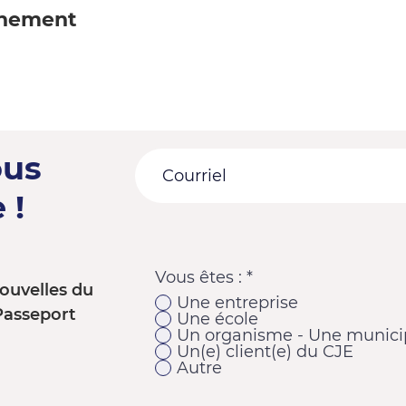
énement
ous
 !
Vous êtes :
*
ouvelles du
Une entreprise
Passeport
Une école
Un organisme - Une municip
Un(e) client(e) du CJE
Autre