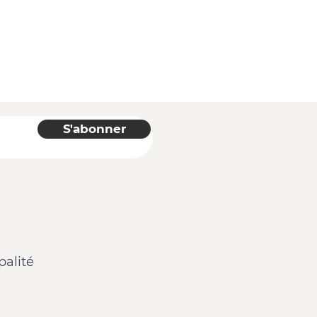
S'abonner
alité