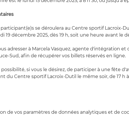
crire est le lundi 15 décembre 2025, à 8 h 30, ou jusqu'à é
taires
participant(e)s se déroulera au Centre sportif Lacroix-Duti
di 19 décembre 2025, dès 19 h, soit une heure avant le 
ous adresser à Marcela Vasquez, agente d'intégration et d
e-Sud, afin de récupérer vos billets réservés en ligne.
ossibilité, si vous le désirez, de participer à une fête d
t du Centre sportif Lacroix-Dutil le même soir, de 17 h à 
on de vos paramètres de données analytiques et de cook