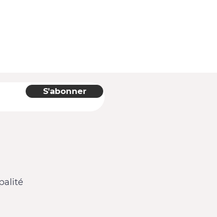
S'abonner
alité