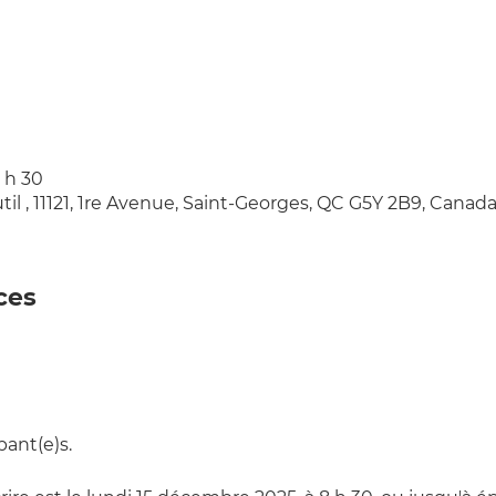
2 h 30
til , 11121, 1re Avenue, Saint-Georges, QC G5Y 2B9, Canad
ces
ant(e)s. 