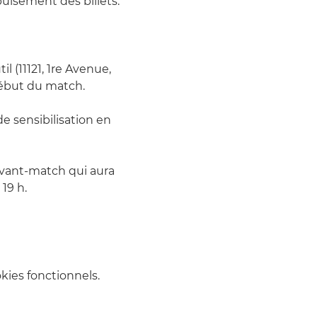
puisement des billets.
l (11121, 1re Avenue, 
début du match. 
e sensibilisation en 
'avant-match qui aura 
19 h.
ies fonctionnels.