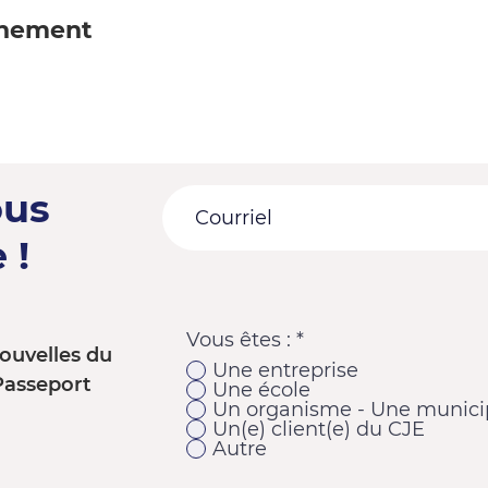
énement
ous
 !
Vous êtes :
*
ouvelles du
Une entreprise
Passeport
Une école
Un organisme - Une municip
Un(e) client(e) du CJE
Autre