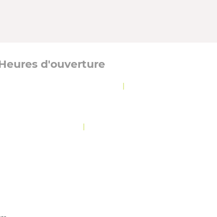
Heures d'ouverture
Lundi, mardi et jeudi :
8 h 30 à 12 h
|
13 h à
16 h 30
Mercredi :
8 h 30 à 19 h 30
Vendredi :
10 h 30 à 12 h
|
13 h à 16 h 30
OLITIQUE DE CONFIDENTIALITÉ