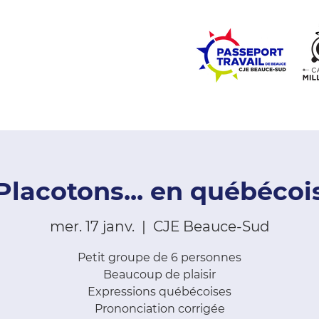
ZONE ÉCOLES
ZONE COMMUNAUTÉ
EMPLOI
LE
Placotons... en québécoi
mer. 17 janv.
  |  
CJE Beauce-Sud
Petit groupe de 6 personnes
Beaucoup de plaisir
Expressions québécoises
Prononciation corrigée