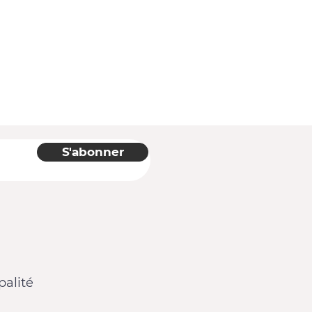
S'abonner
alité