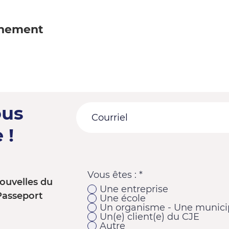
énement
ous
 !
Vous êtes :
*
ouvelles du
Une entreprise
Passeport
Une école
Un organisme - Une municip
Un(e) client(e) du CJE
Autre