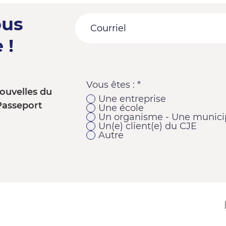
ous
 !
Vous êtes :
*
ouvelles du
Une entreprise
Passeport
Une école
Un organisme - Une municip
Un(e) client(e) du CJE
Autre
11920, 1re Avenue
Saint-Georges (Québec) G5Y 2E1