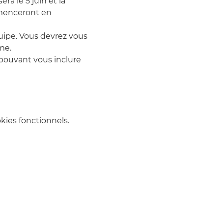
ra le 5 juin et la 
mmenceront en 
uipe. Vous devrez vous 
me.
 pouvant vous inclure 
ies fonctionnels.