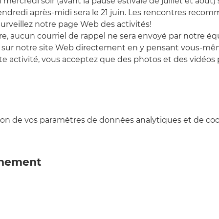
ercredi soir (avant la pause estivale de juillet et août) se
ndredi après-midi sera le 21 juin. Les rencontres reco
Surveillez notre page Web des activités!
, aucun courriel de rappel ne sera envoyé par notre éq
 sur notre site Web directement en y pensant vous-mê
tte activité, vous acceptez que des photos et des vidéos
on de vos paramètres de données analytiques et de cook
énement