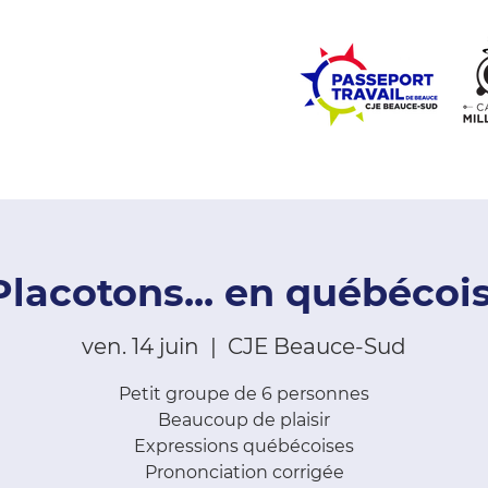
ZONE ÉCOLES
ZONE COMMUNAUTÉ
EMPLOI
LE
Placotons... en québécois
ven. 14 juin
  |  
CJE Beauce-Sud
Petit groupe de 6 personnes
Beaucoup de plaisir
Expressions québécoises
Prononciation corrigée