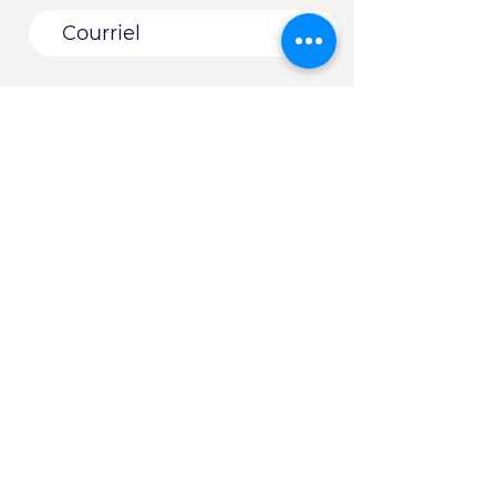
Vous êtes :
*
Une entreprise
Une école
Un organisme - Une
municipalité
Un(e) client(e) du CJE
Autre
S'abonner