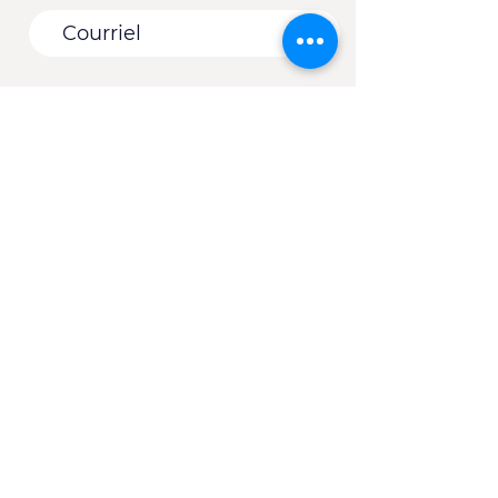
Vous êtes :
*
Une entreprise
Une école
Un organisme - Une
municipalité
Un(e) client(e) du CJE
Autre
S'abonner