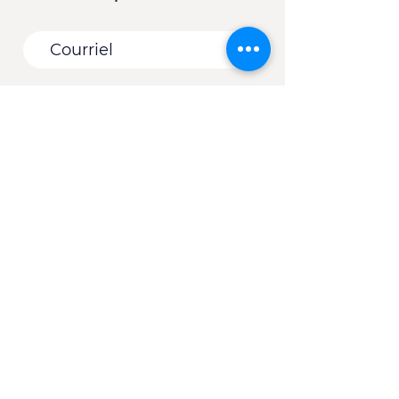
Vous êtes :
*
Une entreprise
Une école
Un organisme - Une
municipalité
Un(e) client(e) du CJE
Autre
S'abonner