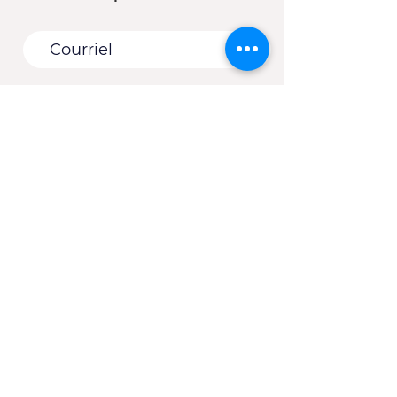
Vous êtes :
*
Une entreprise
Une école
Un organisme - Une
municipalité
Un(e) client(e) du CJE
Autre
S'abonner