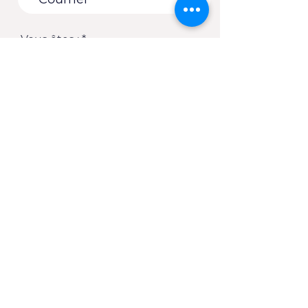
Vous êtes :
*
Une entreprise
Une école
Un organisme - Une
municipalité
Un(e) client(e) du CJE
Autre
S'abonner