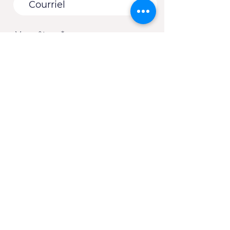
Vous êtes :
*
Une entreprise
Une école
Un organisme - Une
municipalité
Un(e) client(e) du CJE
Autre
S'abonner