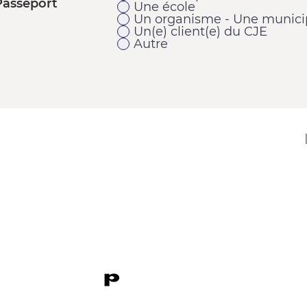
Passeport
Une école
Un organisme - Une municip
Un(e) client(e) du CJE
Autre
11920, 1re Avenue
Saint-Georges (Québec) G5Y 2E1
Téléphone : 418 228-9610
Télécopieur : 418 227-9007
Courriel :
cje@cjebeauce-sud.com
P