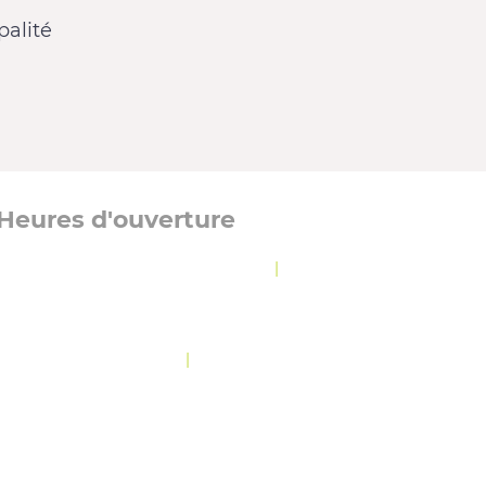
alité
Heures d'ouverture
Lundi, mardi et jeudi :
8 h 30 à 12 h
|
13 h à
16 h 30
Mercredi :
8 h 30 à 19 h 30
Vendredi :
10 h 30 à 12 h
|
13 h à 16 h 30
OLITIQUE DE CONFIDENTIALITÉ