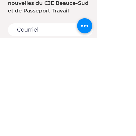
nouvelles du CJE Beauce-Sud
et de Passeport Travail
Vous êtes :
*
Une entreprise
Une école
Un organisme - Une
municipalité
Un(e) client(e) du CJE
Autre
S'abonner