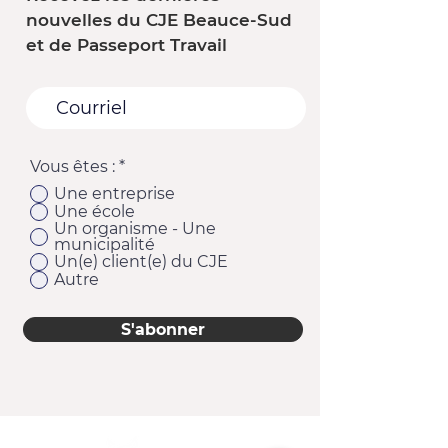
ressources selon tes besoins.
nouvelles du CJE Beauce-Sud
Tu dois être autonome dans
et de Passeport Travail
tes démarches. Nos services
sont gratuits ! Si tu souhaites
obtenir les services d’un
représentant(e) qui effectuera
les démarches en ton nom,
Vous êtes :
*
clique ici pour obtenir la liste
des avocat(e)s et des
Une entreprise
Une école
consultant(e)s en immigration
Un organisme - Une
accrédité(e)s dans la région.
municipalité
Un(e) client(e) du CJE
Autre
S'abonner