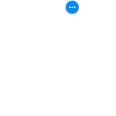
11920, 1re Avenue
Saint-Georges (Québec) G5Y 2E1
Téléphone :
418 228-9610
Télécopieur : 418 227-9007
Courriel :
cje@cjebeauce-sud.com
Heures d'ouverture
Lundi, mardi et jeudi :
8 h 30 à 12 h
|
13 h à 16 h 30
Mercredi :
8 h 30 à 19 h 30
Vendredi :
10 h 30 à 12 h
|
13 h à 16 h
30