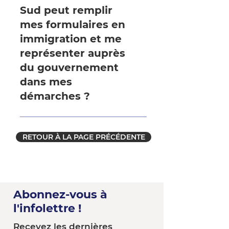
Sud peut remplir
mes formulaires en
immigration et me
représenter auprès
du gouvernement
dans mes
démarches ?
NON, L’ÉQUIPE DU CJE DE
BEAUCE-SUD NE PEUT PAS
RETOUR À LA PAGE PRÉCÉDENTE
REMPLIR DE FORMULAIRES
D’IMMIGRATION POUR TOI OU
TE REPRÉSENTER AUPRÈS
DU GOUVERNEMENT. Nous
Abonnez-vous à
sommes présents pour
t’informer sur ces processus et
l'infolettre !
te guider vers les bonnes
Recevez les dernières